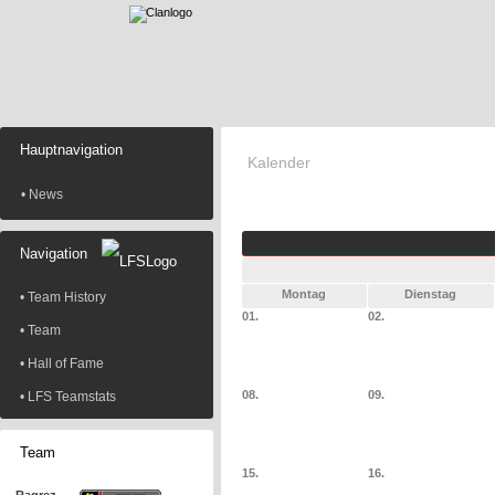
Hauptnavigation
Kalender
• News
Navigation
Montag
Dienstag
• Team History
01.
02.
• Team
• Hall of Fame
08.
09.
• LFS Teamstats
Team
15.
16.