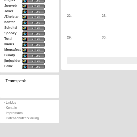
Ragrez
Jueweb
Joker
22.
23.
Æhelstan
hanfer
Schuhti
Spooky
29.
30.
Totti
Ikarus
Mensafest
Bundy
jimjupider
Falke
Teamspeak
- LinkUs
- Kontakt
- Impressum
- Datenschutzerklärung