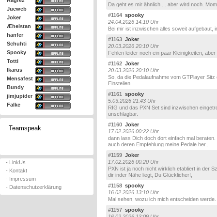
Ragrez
Da geht es mir ähnlich.... aber wird noch. Mom
Jueweb
#1164
spooky
Joker
24.04.2026 14:10 Uhr
Æhelstan
Bei mir ist inzwischen alles soweit aufgebaut
hanfer
#1163
Joker
Schuhti
20.03.2026 20:10 Uhr
Spooky
Fehlen leider noch ein paar Kleinigkeiten, aber
Totti
#1162
Joker
Ikarus
20.03.2026 20:10 Uhr
So, da die Pedalaufnahme vom GTPlayer Sitz 
Mensafest
Einstellen...
Bundy
#1161
spooky
jimjupider
5.03.2026 21:43 Uhr
Falke
RIG und das PXN Set sind inzwischen eingetr
unschlagbar.
#1160
Joker
Teamspeak
17.02.2026 00:22 Uhr
dann lass Dich doch dort einfach mal beraten
auch deren Empfehlung meine Pedale her...
#1159
Joker
17.02.2026 00:20 Uhr
- LinkUs
PXN ist ja noch nicht wirklich etabliert in d
- Kontakt
dir inder Nähe liegt, Du Glücklicher!,
- Impressum
#1158
spooky
- Datenschutzerklärung
16.02.2026 13:10 Uhr
Mal sehen, wozu ich mich entscheiden werde.
#1157
spooky
16.02.2026 13:09 Uhr