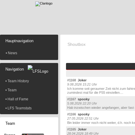
Hauptnavigation
Shoutbox
• News
Navigation
#1168
Joker
• Team History
9.08.2026 15:21 Uhr
Ich komme seit geraumer Zeit nicht zum fahtr
• Team
zumindest mal für die PS5 einstellen....
• Hall of Fame
#1167
spooky
5.08.2026 22:20 Uhr
Hab inzwischen wieder angefangen, aber fast 
• LFS Teamstats
#1166
spooky
27.05.2026 22:51 Uhr
Bin leider immer noch nicht weiter, d.h. noch
Team
#1165
Joker
28.04.2026 18:49 Uhr