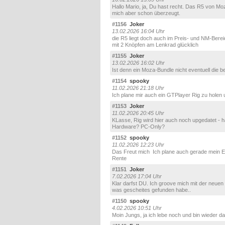
Hallo Mario, ja, Du hast recht. Das R5 von M
mich aber schon überzeugt.
#1156
Joker
13.02.2026 16:04 Uhr
die R5 liegt doch auch im Preis- und NM-Berei
mit 2 Knöpfen am Lenkrad glücklich
#1155
Joker
13.02.2026 16:02 Uhr
Ist denn ein Moza-Bundle nicht eventuell die 
#1154
spooky
11.02.2026 21:18 Uhr
Ich plane mir auch ein GTPlayer Rig zu holen 
#1153
Joker
11.02.2026 20:45 Uhr
KLasse, Rig wird hier auch noch upgedatet - h
Hardware? PC-Only?
#1152
spooky
11.02.2026 12:23 Uhr
Das Freut mich
Ich plane auch gerade mein Eq
Rente
#1151
Joker
7.02.2026 17:04 Uhr
Klar darfst DU. Ich groove mich mit der neuen 
was gescheites gefunden habe..
#1150
spooky
4.02.2026 10:51 Uhr
Moin Jungs, ja ich lebe noch und bin wieder d