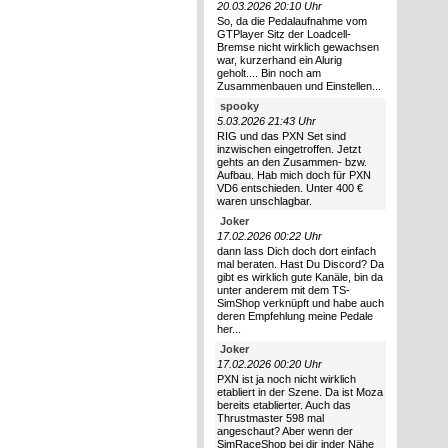
20.03.2026 20:10 Uhr
So, da die Pedalaufnahme vom
GTPlayer Sitz der Loadcell-
Bremse nicht wirklich gewachsen
war, kurzerhand ein Alurig
geholt.... Bin noch am
Zusammenbauen und Einstellen...
spooky
5.03.2026 21:43 Uhr
RIG und das PXN Set sind
inzwischen eingetroffen. Jetzt
gehts an den Zusammen- bzw.
Aufbau. Hab mich doch für PXN
VD6 entschieden. Unter 400 €
waren unschlagbar.
Joker
17.02.2026 00:22 Uhr
dann lass Dich doch dort einfach
mal beraten. Hast Du Discord? Da
gibt es wirklich gute Kanäle, bin da
unter anderem mit dem TS-
SimShop verknüpft und habe auch
deren Empfehlung meine Pedale
her...
Joker
17.02.2026 00:20 Uhr
PXN ist ja noch nicht wirklich
etabliert in der Szene. Da ist Moza
bereits etablierter. Auch das
Thrustmaster 598 mal
angeschaut? Aber wenn der
SimRaceShop bei dir inder Nähe