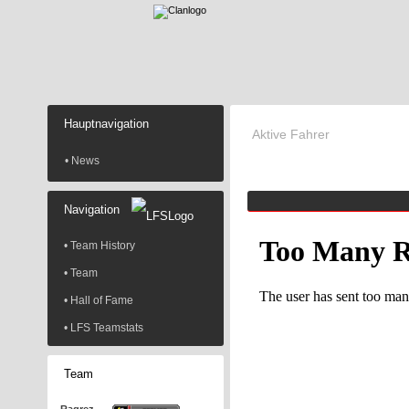
Hauptnavigation
Aktive Fahrer
• News
Navigation
• Team History
• Team
• Hall of Fame
• LFS Teamstats
Team