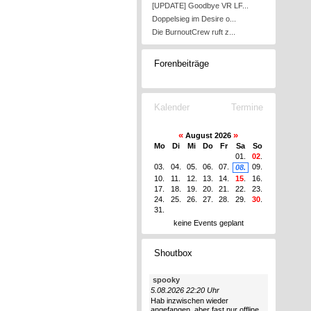
[UPDATE] Goodbye VR LF...
Doppelsieg im Desire o...
Die BurnoutCrew ruft z...
Forenbeiträge
Kalender
Termine
«
»
August 2026
Mo
Di
Mi
Do
Fr
Sa
So
01.
02
.
03.
04.
05.
06.
07.
09.
08.
10.
11.
12.
13.
14.
15
.
16.
17.
18.
19.
20.
21.
22.
23.
24.
25.
26.
27.
28.
29.
30
.
31.
keine Events geplant
Shoutbox
spooky
5.08.2026 22:20 Uhr
Hab inzwischen wieder
angefangen, aber fast nur offline.