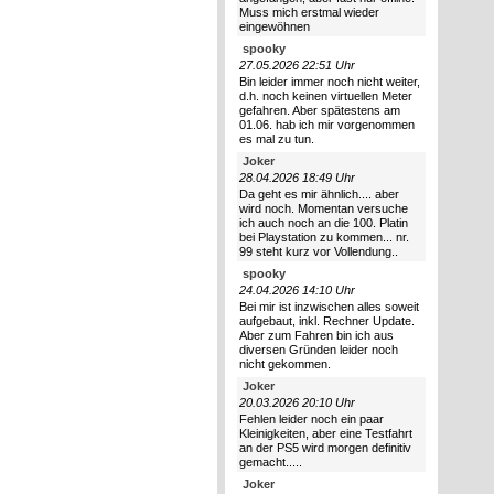
Muss mich erstmal wieder
eingewöhnen
spooky
27.05.2026 22:51 Uhr
Bin leider immer noch nicht weiter,
d.h. noch keinen virtuellen Meter
gefahren. Aber spätestens am
01.06. hab ich mir vorgenommen
es mal zu tun.
Joker
28.04.2026 18:49 Uhr
Da geht es mir ähnlich.... aber
wird noch. Momentan versuche
ich auch noch an die 100. Platin
bei Playstation zu kommen... nr.
99 steht kurz vor Vollendung..
spooky
24.04.2026 14:10 Uhr
Bei mir ist inzwischen alles soweit
aufgebaut, inkl. Rechner Update.
Aber zum Fahren bin ich aus
diversen Gründen leider noch
nicht gekommen.
Joker
20.03.2026 20:10 Uhr
Fehlen leider noch ein paar
Kleinigkeiten, aber eine Testfahrt
an der PS5 wird morgen definitiv
gemacht.....
Joker