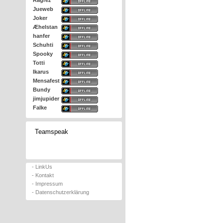
Ragrez
Jueweb
Joker
Æhelstan
hanfer
Schuhti
Spooky
Totti
Ikarus
Mensafest
Bundy
jimjupider
Falke
Teamspeak
- LinkUs
- Kontakt
- Impressum
- Datenschutzerklärung