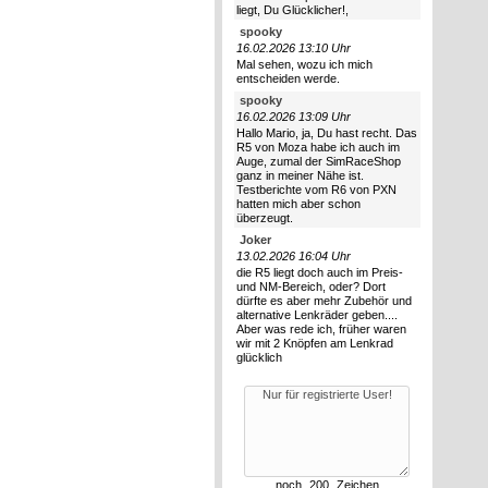
liegt, Du Glücklicher!,
spooky
16.02.2026 13:10 Uhr
Mal sehen, wozu ich mich
entscheiden werde.
spooky
16.02.2026 13:09 Uhr
Hallo Mario, ja, Du hast recht. Das
R5 von Moza habe ich auch im
Auge, zumal der SimRaceShop
ganz in meiner Nähe ist.
Testberichte vom R6 von PXN
hatten mich aber schon
überzeugt.
Joker
13.02.2026 16:04 Uhr
die R5 liegt doch auch im Preis-
und NM-Bereich, oder? Dort
dürfte es aber mehr Zubehör und
alternative Lenkräder geben....
Aber was rede ich, früher waren
wir mit 2 Knöpfen am Lenkrad
glücklich
noch
Zeichen